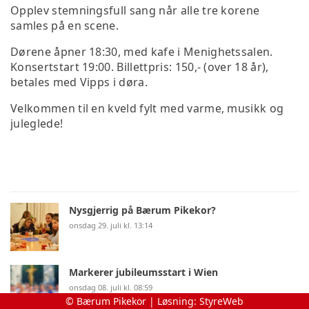
Opplev stemningsfull sang når alle tre korene
samles på en scene.
Dørene åpner 18:30, med kafe i Menighetssalen.
Konsertstart 19:00. Billettpris: 150,- (over 18 år),
betales med Vipps i døra.
Velkommen til en kveld fylt med varme, musikk og
juleglede!
Nysgjerrig på Bærum Pikekor?
onsdag 29. juli kl. 13:14
Markerer jubileumsstart i Wien
onsdag 08. juli kl. 08:59
© Bærum Pikekor | Løsning:
StyreWeb