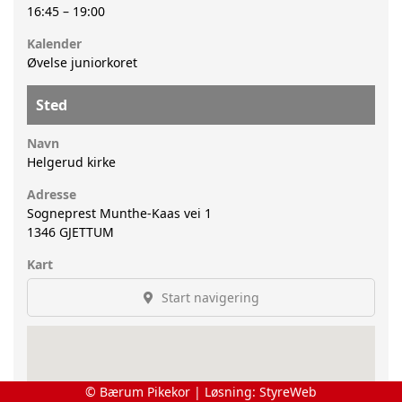
16:45
–
19:00
Kalender
Øvelse juniorkoret
Sted
Navn
Helgerud kirke
Adresse
Sogneprest Munthe-Kaas vei 1
1346
GJETTUM
Kart
Start navigering
© Bærum Pikekor | Løsning:
StyreWeb