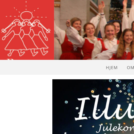
HJEM
OM
DI
OM
LI