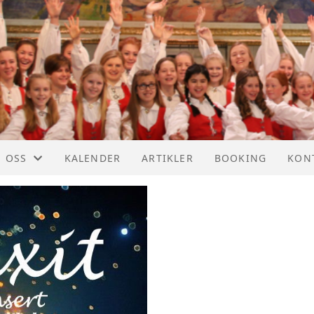
 OSS
KALENDER
ARTIKLER
BOOKING
KON
RIGENTENE VÅRE
KON
 KORET
STYR
TT HISTORIKK
BLI